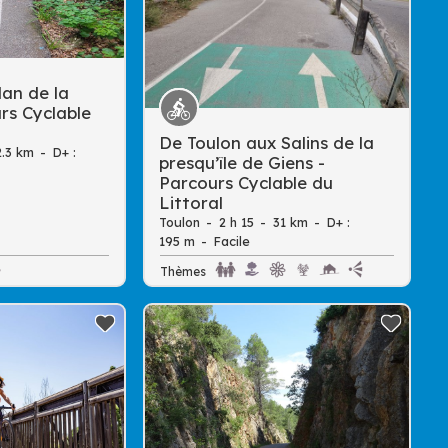
lan de la
En
rs Cyclable
De Toulon aux Salins de la
savoir
2.3 km
D+ :
presqu’île de Giens -
plus
Parcours Cyclable du
Littoral
Toulon
2 h 15
31 km
D+ :
195 m
Facile
Thèmes